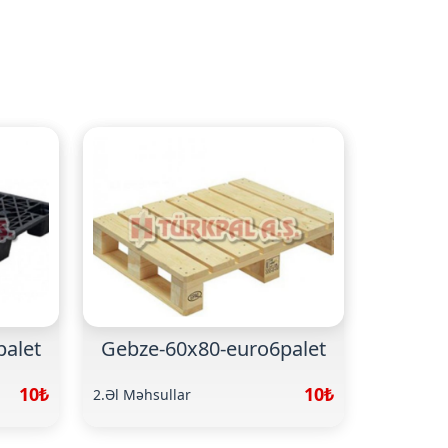
palet
Gebze-60x80-euro6palet
10₺
10₺
2.Əl Məhsullar