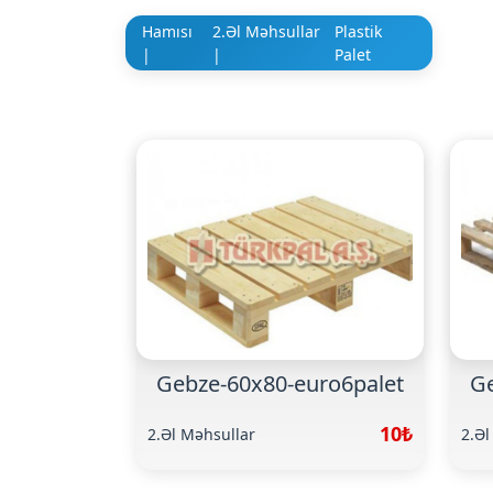
Hamısı
2.Əl Məhsullar
Plastik
|
|
Palet
Gebze-60x80-euro6palet
Ge
10₺
2.Əl Məhsullar
2.Əl