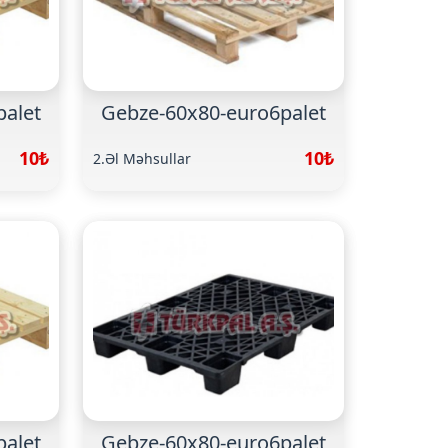
palet
Gebze-60x80-euro6palet
10₺
10₺
2.Əl Məhsullar
palet
Gebze-60x80-euro6palet