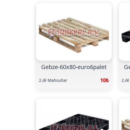
Gebze-60x80-euro6palet
Ge
10₺
2.Əl Məhsullar
2.Əl