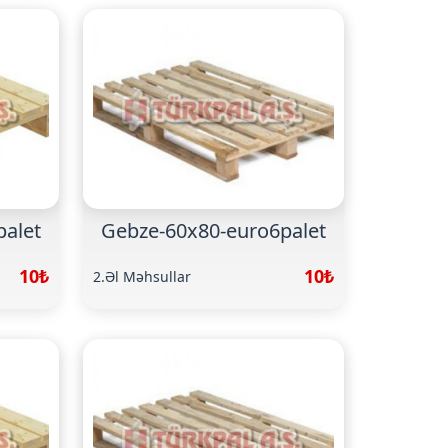
palet
Gebze-60x80-euro6palet
10₺
10₺
2.Əl Məhsullar