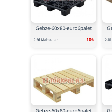
Gebze-60x80-euro6palet
Ge
10₺
2.Əl Məhsullar
2.Əl
Gebze-60x80-euro6palet
Ge