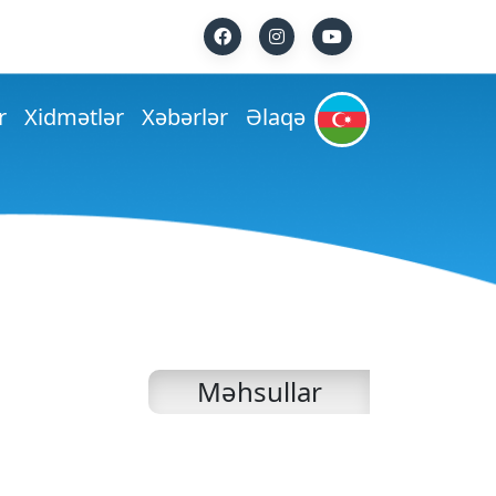
r
Xidmətlər
Xəbərlər
Əlaqə
Məhsullar