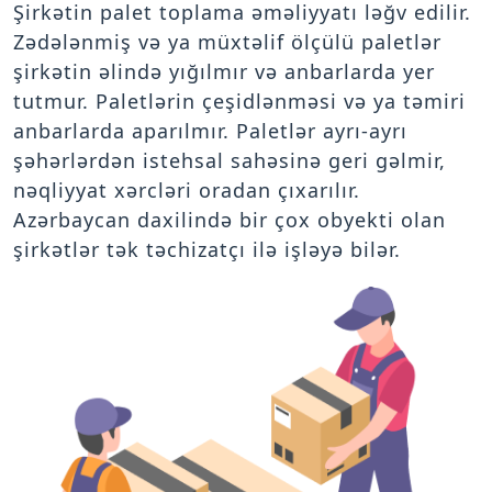
Şirkətin palet toplama əməliyyatı ləğv edilir.
Zədələnmiş və ya müxtəlif ölçülü paletlər
şirkətin əlində yığılmır və anbarlarda yer
tutmur. Paletlərin çeşidlənməsi və ya təmiri
anbarlarda aparılmır. Paletlər ayrı-ayrı
şəhərlərdən istehsal sahəsinə geri gəlmir,
nəqliyyat xərcləri oradan çıxarılır.
Azərbaycan daxilində bir çox obyekti olan
şirkətlər tək təchizatçı ilə işləyə bilər.