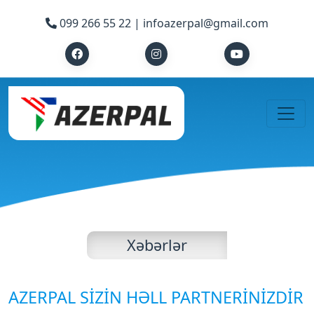
099 266 55 22 |
infoazerpal@gmail.com
Xəbərlər
AZERPAL SİZİN HƏLL PARTNERİNİZDİR